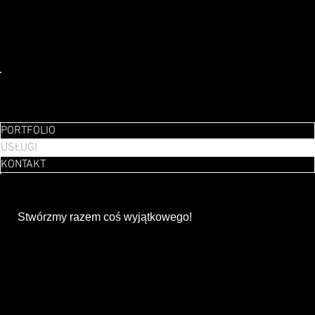
przyciąga wzrok i przekazuje jasny przekaz. Nasze
projekty są estetyczne, przemyślane i skuteczne,
wspierając Twoją komunikację wizualną na każdym
kroku. Bez względu na format, dbamy o to, by każdy
element wzmacniał wizerunek Twojej marki.
KONTAKT@SKYLITE.PL
797-684-099
UL. TARGOWA 45
09-400 PŁOCK
PORTFOLIO
USŁUGI
KONTAKT
GOTOWI NA WSPÓŁPRACE?
Stwórzmy razem coś wyjątkowego!
IMIĘ
*
NAZWISKO
*